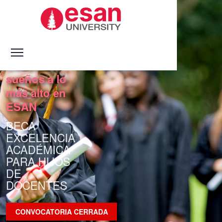
Llevas tus
sueños a lo
más alto en
ESAN
BECA
EXCELENCIA
ACADÉMICA
PARA HIJOS
DE
DOCENTES
CONVOCATORIA CERRADA