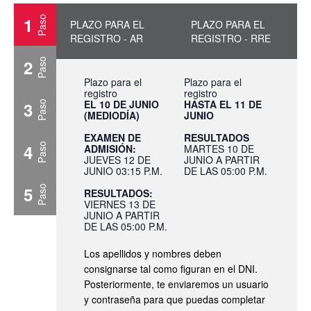
1
Paso
PLAZO PARA EL
PLAZO PARA EL
REGISTRO - AR
REGISTRO - RRE
2
Paso
Plazo para el
Plazo para el
registro
registro
EL 10 DE JUNIO
HASTA EL 11 DE
3
Paso
(MEDIODÍA)
JUNIO
EXAMEN DE
RESULTADOS
4
Paso
ADMISIÓN:
MARTES 10 DE
JUEVES 12 DE
JUNIO A PARTIR
JUNIO 03:15 P.M.
DE LAS 05:00 P.M.
5
Paso
RESULTADOS:
VIERNES 13 DE
JUNIO A PARTIR
DE LAS 05:00 P.M.
Los apellidos y nombres deben
consignarse tal como figuran en el DNI.
Posteriormente, te enviaremos un usuario
y contraseña para que puedas completar