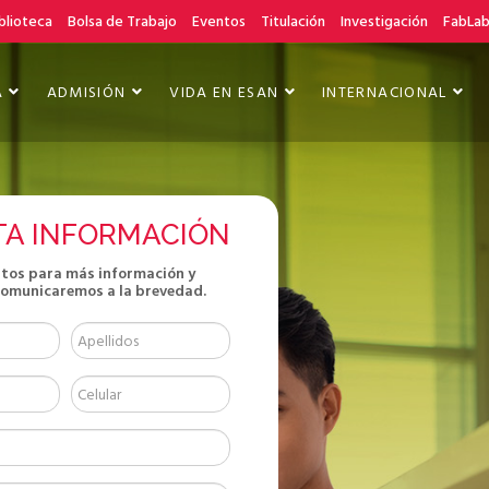
blioteca
Bolsa de Trabajo
Eventos
Titulación
Investigación
FabLa
A
ADMISIÓN
VIDA EN ESAN
INTERNACIONAL
TA INFORMACIÓN
atos para más información y
comunicaremos a la brevedad.
ndo
l