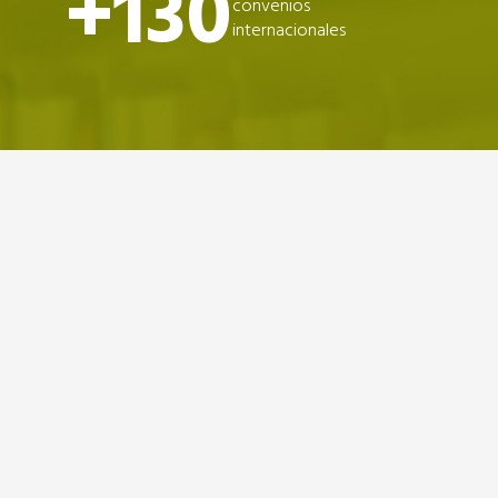
+130
convenios
internacionales