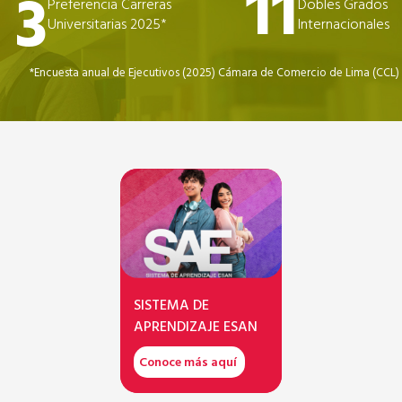
11
3
Preferencia Carreras
Dobles Grados
Universitarias 2025*
Internacionales
*Encuesta anual de Ejecutivos (2025) Cámara de Comercio de Lima (CCL)
SISTEMA DE
APRENDIZAJE ESAN
Conoce más aquí