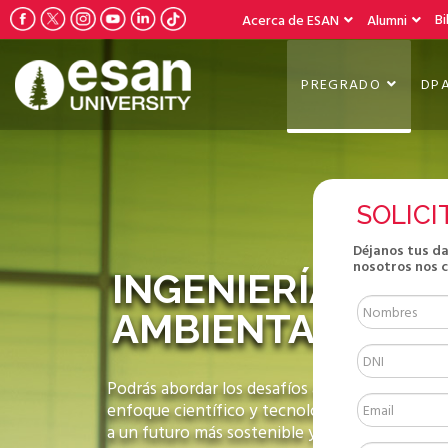
Bi
Acerca de ESAN
Alumni
PREGRADO
DP
SOLICI
Déjanos tus d
nosotros nos 
INGENIERÍA
AMBIENTAL
Podrás abordar los desafíos ambientales con
enfoque científico y tecnológico, contribuye
a un futuro más sostenible y respetuoso con e