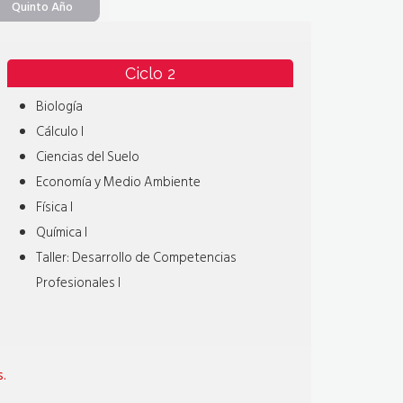
Quinto Año
Ciclo 2
Biología
Cálculo I
Ciencias del Suelo
Economía y Medio Ambiente
Física I
Química I
Taller: Desarrollo de Competencias
Profesionales I
s.