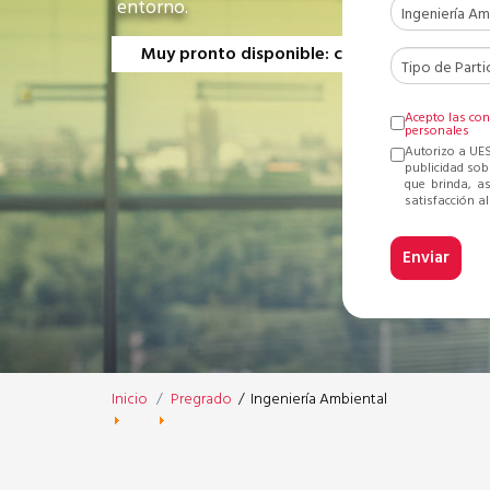
entorno.
Muy pronto disponible: convocatoria 2027-
Acepto las con
personales
Autorizo a UES
publicidad sob
que brinda, a
satisfacción al 
Inicio
Pregrado
/
Ingeniería Ambiental