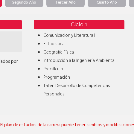
Segundo Año
Tercer Año
Cuarto Año
Ciclo 1
Comunicación y Literatura I
Estadística I
Geografía Física
Introducción a la Ingeniería Ambiental
dados por
Precálculo
Programación
Taller: Desarrollo de Competencias
Personales I
El plan de estudios de la carrera puede tener cambios y modificacione