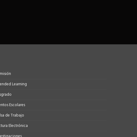
misión
tended Learning
sgrado
entos Escolares
lsa de Trabajo
ctura Electrónica
vestigaciones