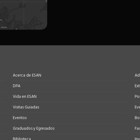
Acerca de ESAN
Ad
DPA
Ex
Vida en ESAN
Po
Visitas Guiadas
Ev
Eventos
Bo
Graduados y Egresados
Fa
Biblioteca
In