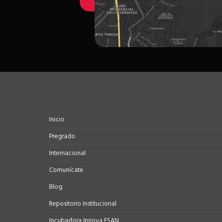
Inicio
Pregrado
Internacional
Comunícate
Blog
Repositorio Institucional
Incubadora Innova ESAN