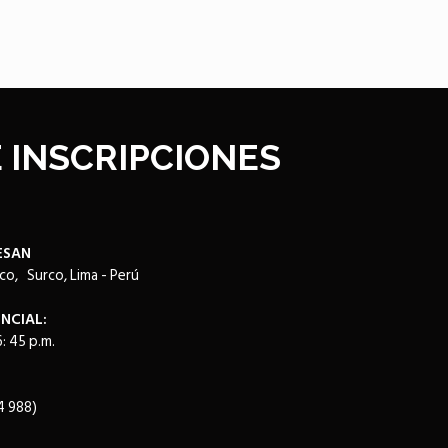
 INSCRIPCIONES
ESAN
co, Surco, Lima - Perú
NCIAL:
: 45 p.m.
 988)