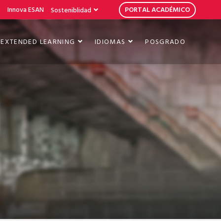
b
Innova ESAN
PORTAL ACADÉMICO
Sosteniblidad
EXTENDED LEARNING
IDIOMAS
POSGRADO