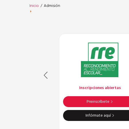
Inicio
/
Admisión
iones abiertas
Inscripciones abiertas
nscríbete
Preinscríbete
mate aquí
Infórmate aquí