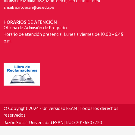
Alonso de Molina 1652, Monterrico, Surco, Lima - Perú
Email: exitoesan@ue.edu.pe
HORARIOS DE ATENCIÓN
Oficina de Admisión de Pregrado
Horario de atención presencial: Lunes a viernes de 10:00 - 6:45
p.m.
© Copyright 2024 - Universidad ESAN | Todos los derechos
reservados.
Razón Social: Universidad ESAN | RUC: 20136507720