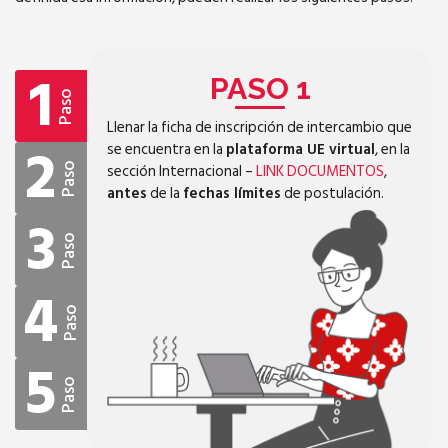
1
PASO 1
Paso
Llenar la ficha de inscripción de intercambio que
2
se encuentra en la
plataforma UE virtual
, en la
sección Internacional –
LINK DOCUMENTOS
,
Paso
antes
de la
fechas límites
de postulación.
3
Paso
4
Paso
5
Paso