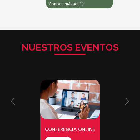
Conoce más aquí
NUESTROS EVENTOS
DE CARRERA
CONFERENCIA ONLINE
VIVE DPA 