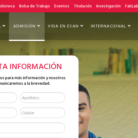
blioteca
Bolsa de Trabajo
Eventos
Titulación
Investigación
FabLa
A
ADMISIÓN
VIDA EN ESAN
INTERNACIONAL
ITA INFORMACIÓN
tos para más información y nosotros
municaremos a la brevedad.
D