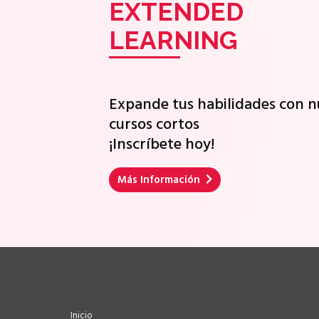
EXTENDED
LEARNING
Expande tus habilidades con n
cursos cortos
¡Inscríbete hoy!
Más Información
Inicio