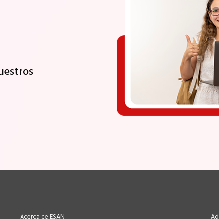
uestros
Acerca de ESAN
Ad