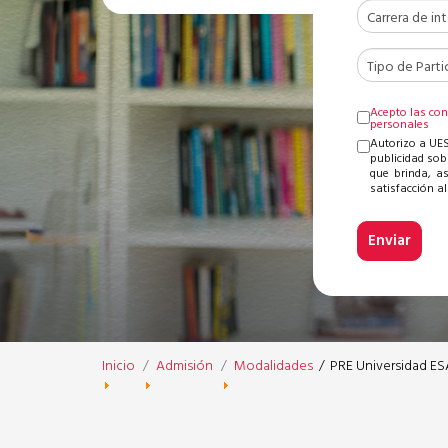
Acepto las con
personales
Autorizo a UES
publicidad sob
que brinda, a
satisfacción al 
Inicio
Admisión
Modalidades
/
PRE Universidad E