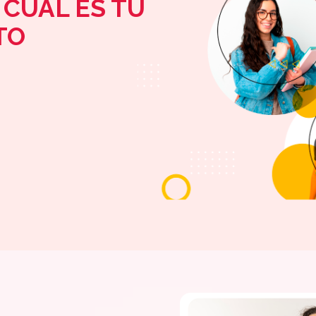
 CÚAL ES TU
TO