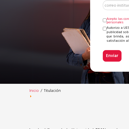
Acepto las con
personales
Autorizo a UES
publicidad sob
que brinda, a
satisfacción al 
Inicio
/
Titulación