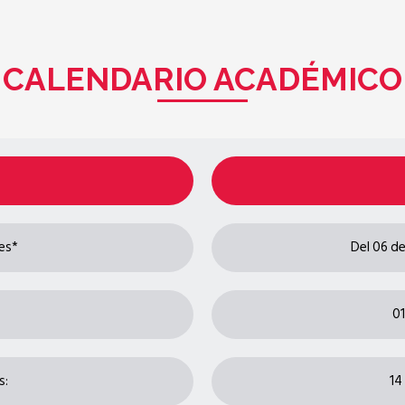
CALENDARIO ACADÉMICO
es*
Del 06 de
01
s:
14