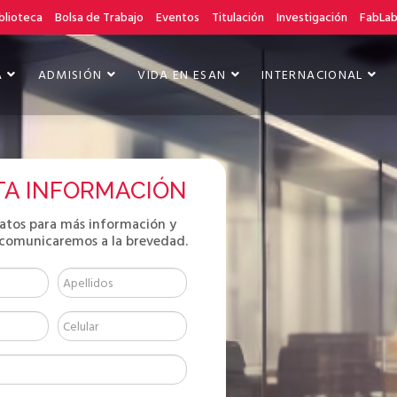
blioteca
Bolsa de Trabajo
Eventos
Titulación
Investigación
FabLa
A
ADMISIÓN
VIDA EN ESAN
INTERNACIONAL
TA INFORMACIÓN
datos para más información y
 comunicaremos a la brevedad.
AL