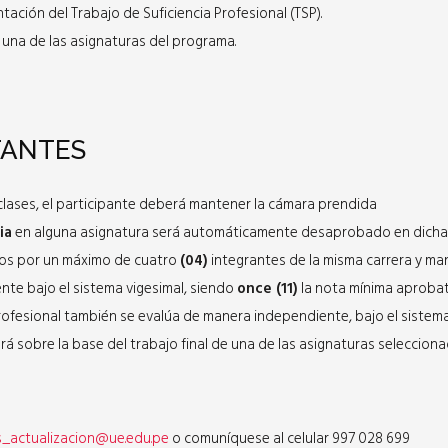
tación del Trabajo de Suficiencia Profesional (TSP).
una de las asignaturas del programa.
TANTES
s clases, el participante deberá mantener la cámara prendida
ia
en alguna asignatura será automáticamente desaprobado en dicha 
os por un máximo de cuatro
(04)
integrantes de la misma carrera y ma
te bajo el sistema vigesimal, siendo
once (11)
la nota mínima aprobat
Profesional también se evalúa de manera independiente, bajo el sistema 
lará sobre la base del trabajo final de una de las asignaturas seleccio
s_actualizacion@ue.edu.pe
o comuníquese al celular 997 028 699