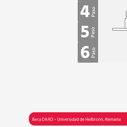
4
Paso
5
Paso
6
Paso
Beca DAAD – Universidad de Heilbronn, Alemania