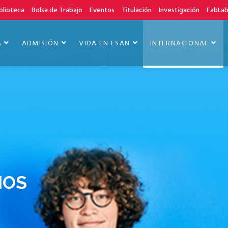
blioteca
Bolsa de Trabajo
Eventos
Titulación
Investigación
FabLa
A
ADMISIÓN
VIDA EN ESAN
INTERNACIONAL
IOS