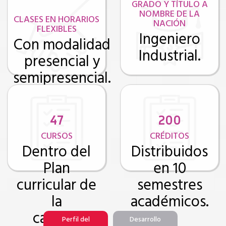
GRADO Y TÍTULO A
NOMBRE DE LA
CLASES EN HORARIOS
NACIÓN
FLEXIBLES
Ingeniero
Con modalidad
Industrial.
presencial y
semipresencial.
47
200
CURSOS
CRÉDITOS
Dentro del
Distribuidos
Plan
en 10
curricular de
semestres
la
académicos.
carrera.
Perfil del
Desarrollo