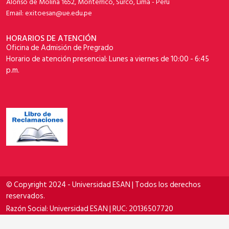
Alonso de Molina 1652, Monterrico, Surco, Lima - Perú
Email: exitoesan@ue.edu.pe
HORARIOS DE ATENCIÓN
Oficina de Admisión de Pregrado
Horario de atención presencial: Lunes a viernes de 10:00 - 6:45
p.m.
© Copyright 2024 - Universidad ESAN | Todos los derechos
reservados.
Razón Social: Universidad ESAN | RUC: 20136507720