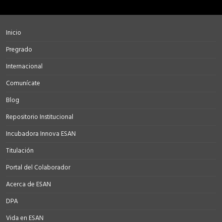
Inicio
Pregrado
Internacional
Comunícate
Blog
Repositorio Institucional
Incubadora Innova ESAN
Titulación
Portal del Colaborador
Acerca de ESAN
DPA
Vida en ESAN