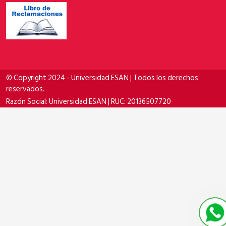
© Copyright 2024 - Universidad ESAN | Todos los derechos
reservados.
Razón Social: Universidad ESAN | RUC: 20136507720