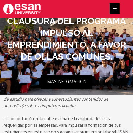
CLAUSURA DEL PROGRAMA
IMPULSO AL
EMPRENDIMIENTO, A FAVOR
DE OLLAS COMUNES.
MÁS INFORMACIÓN
La AWS Academy es un programa global de Amazon Web Services
(AWS) que brinda a las instituciones educativas el acceso a planes
de estudio para ofrecer a sus estudiantes contenidos de
aprendizaje sobre cómputo en la nube.
La computación en la nube es una de las habilidades más
requeridas por las empresas. Para impulsar la formación de sus
estudiantes en este campo y garantizar su inserción laboral, ESAN