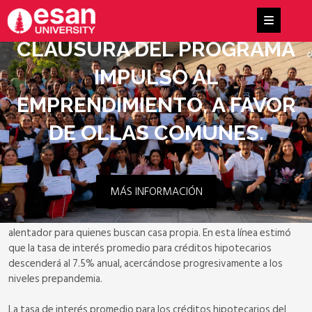
CLAUSURA DEL PROGRAMA
IMPULSO AL
EMPRENDIMIENTO, A FAVOR
DE OLLAS COMUNES.
MÁS INFORMACIÓN
Edmundo Lizarzaburu, profesor de
la carrera de Administración y
Finanzas de ESAN
, explicó en Andina que este 2026 se presenta
alentador para quienes buscan casa propia. En esta línea estimó
que la tasa de interés promedio para créditos hipotecarios
descenderá al 7.5% anual, acercándose progresivamente a los
niveles prepandemia.
La tasa de interés promedio para los créditos hipotecarios del