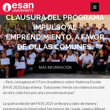
CLAUSURA DEL PROGRAMA
IMPULSO AL
EMPRENDIMIENTO, A FAVOR
DE OLLAS COMUNES.
MÁS INFORMACIÓN
ESAN, en alianza con la Asociación Educativa Convivencia en la
Escuela (AECE) y la Organización de los Estados Americanos (OEA)
– Perú, coorganiza el V Foro Académico sobre Violencia Escolar
(FAVE 2025) bajo el lema: “Soluciones frente a la violencia escolar:
un reto colectivo por una convivencia en paz”.
La quinta edición del FAVE 2025 se llevará a cabo de manera
presencial en la Universidad San Ignacio de Loyola, campus Miguel