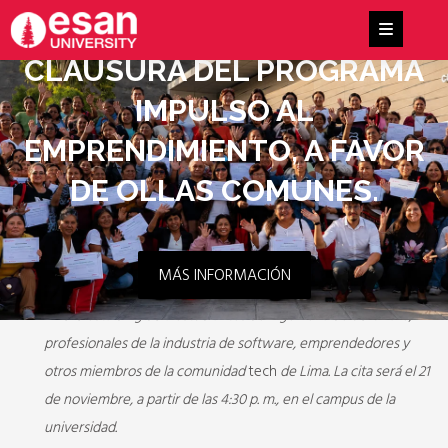
CLAUSURA DEL PROGRAMA
IMPULSO AL
EMPRENDIMIENTO, A FAVOR
DE OLLAS COMUNES.
MÁS INFORMACIÓN
El foro está dirigido a estudiantes de Ingeniería de Software,
profesionales de la industria de software, emprendedores y
otros miembros de la comunidad
tech
de Lima. La cita será el 21
de noviembre, a partir de las 4:30 p. m., en el campus de la
universidad.