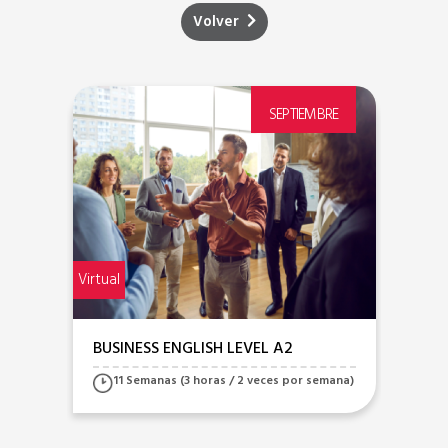
Volver
E
SEPTIEMBRE
Virtual
Virtua
BUSINESS ENGLISH LEVEL A2
BU
ana)
11 Semanas (3 horas / 2 veces por semana)