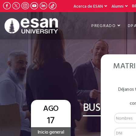
Bi
Acerca de ESAN
Alumni
PREGRADO
DP
MATRI
Déjanos 
BUSINESS E
co
AGO
17
Inicio general