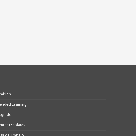
misión
tended Learning
sgrado
entos Escolares
lsa de Trabajo