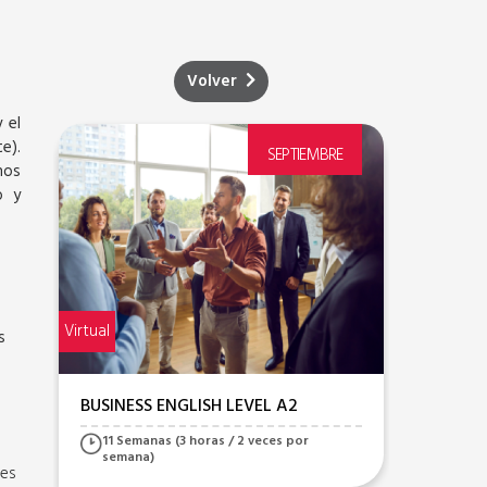
Volver
 el
e).
SEPTIEMBRE
nos
o y
Virtual
Virtual
s
BUSINESS ENGLISH LEVEL A2
BUSIN
11 Semanas (3 horas / 2 veces por
11 s
semana)
sem
les