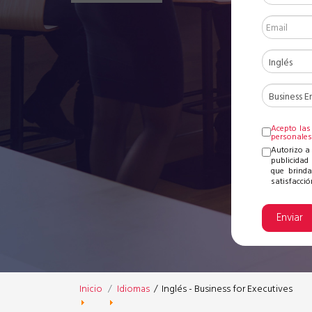
Acepto las
personale
Autorizo a
publicidad 
que brinda
satisfacción
Enviar
Inicio
Idiomas
/
Inglés - Business for Executives