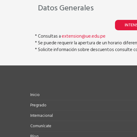
Datos Generales
INTEN
* Consultas a
extension@ue.edu.pe
* Se puede requerir la apertura de un horario difer
* Solicite información sobre descuentos consulte co
Inicio
Pregrado
Internacional
Comunícate
Blog