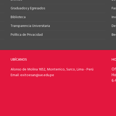
Graduados y Egresados
Fa
Biblioteca
In
Transparencia Universitaria
Def
Política de Privacidad
Be
UBÍCANOS
HO
Of
Alonso de Molina 1652, Monterrico, Surco, Lima - Perú
Ho
Email: exitoesan@ue.edu.pe
6: