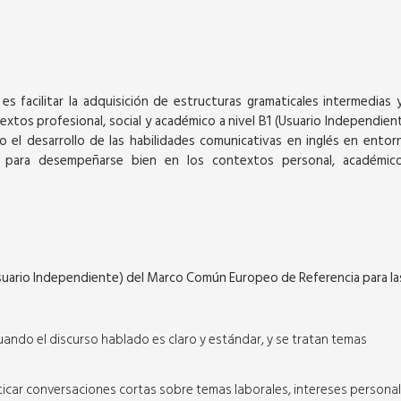
 es facilitar la adquisición de estructuras gramaticales intermedias y
xtos profesional, social y académico a nivel B1 (Usuario Independient
SEPTIEMBRE
o el desarrollo de las habilidades comunicativas en inglés en entor
s para desempeñarse bien en los contextos personal, académic
Virtual
1 (Usuario Independiente) del Marco Común Europeo de Referencia para la
BUSINESS ENGLISH LEVEL A1
 cuando el discurso hablado es claro y estándar, y se tratan temas
11 Semanas (3 horas / 2 veces por
semana)
cticar conversaciones cortas sobre temas laborales, intereses persona