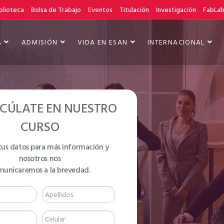
blioteca
Bolsa de Trabajo
Eventos
Titulación
Investigación
FabLa
A
ADMISIÓN
VIDA EN ESAN
INTERNACIONAL
CÚLATE EN NUESTRO
CURSO
tus datos para más información y
nosotros nos
NGLISH LEVEL B1
municaremos a la brevedad.