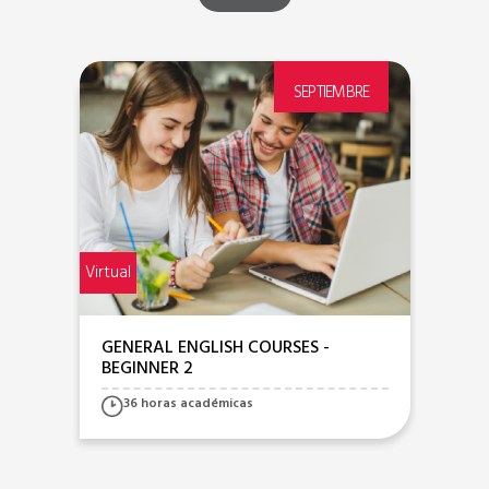
E
SEPTIEMBRE
Virtual
Presen
GENERAL ENGLISH COURSES -
GE
BEGINNER 2
EL
36 horas académicas