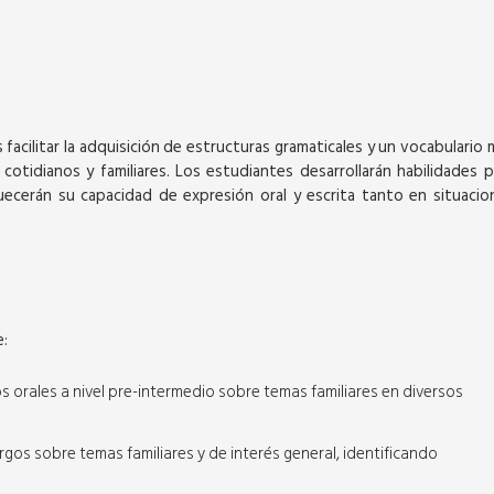
s facilitar la adquisición de estructuras gramaticales y un vocabulario 
otidianos y familiares. Los estudiantes desarrollarán habilidades p
SEPTIEMBRE
uecerán su capacidad de expresión oral y escrita tanto en situacio
e:
Virtual
 orales a nivel pre-intermedio sobre temas familiares en diversos
GENERAL ENGLISH COURSES -
gos sobre temas familiares y de interés general, identificando
BEGINNER 1
36 horas académicas