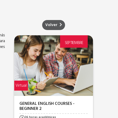
Volver
más
ara
SEPTIEMBRE
nes
Virtual
Presencia
GENERAL ENGLISH COURSES -
GENER
BEGINNER 2
ELEME
36 horas académicas
36 