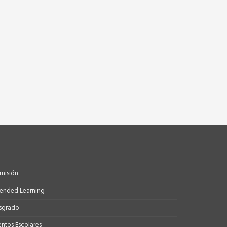
misión
tended Learning
sgrado
entos Escolares