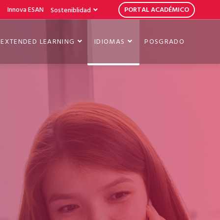
b
Innova ESAN
PORTAL ACADÉMICO
Sosteniblidad
EXTENDED LEARNING
IDIOMAS
POSGRADO