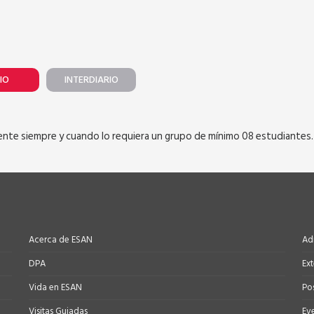
IO
INTERDIARIO
rente siempre y cuando lo requiera un grupo de mínimo 08 estudiantes.
Acerca de ESAN
Ad
DPA
Ex
Vida en ESAN
Po
Visitas Guiadas
Ev