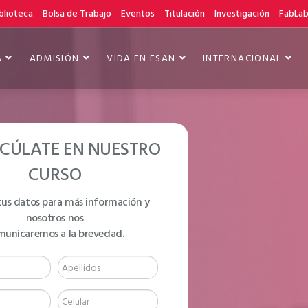
blioteca
Bolsa de Trabajo
Eventos
Titulación
Investigación
FabLa
A
ADMISIÓN
VIDA EN ESAN
INTERNACIONAL
CÚLATE EN NUESTRO
CURSO
tus datos para más información y
nosotros nos
NGLISH COURSES
municaremos a la brevedad.
EDIATE 1