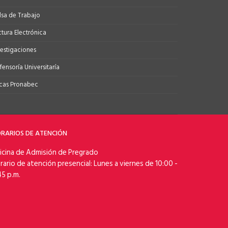
lsa de Trabajo
ctura Electrónica
vestigaciones
ensoría Universitaría
cas Pronabec
RARIOS DE ATENCIÓN
icina de Admisión de Pregrado
rario de atención presencial: Lunes a viernes de 10:00 -
45 p.m.