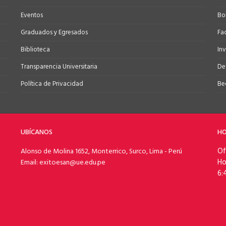
Eventos
Bo
Graduados y Egresados
Fa
Biblioteca
In
Transparencia Universitaria
Def
Política de Privacidad
Be
UBÍCANOS
HO
Of
Alonso de Molina 1652, Monterrico, Surco, Lima - Perú
Ho
Email: exitoesan@ue.edu.pe
6: