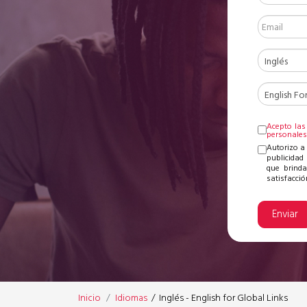
Acepto las
personale
Autorizo a
publicidad 
que brinda
satisfacción
Enviar
Inicio
Idiomas
/
Inglés - English for Global Links