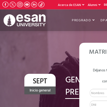
Bi
Acerca de ESAN
Alumni
PREGRADO
DP
MATRI
Déjanos 
GENERAL E
SEPT
co
PRE-INTERM
Inicio general