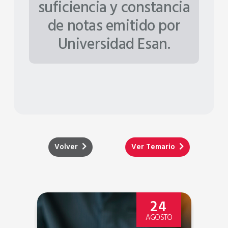
suficiencia y constancia
de notas emitido por
Universidad Esan.
Volver
Ver Temario
4
21
TO
AGOSTO