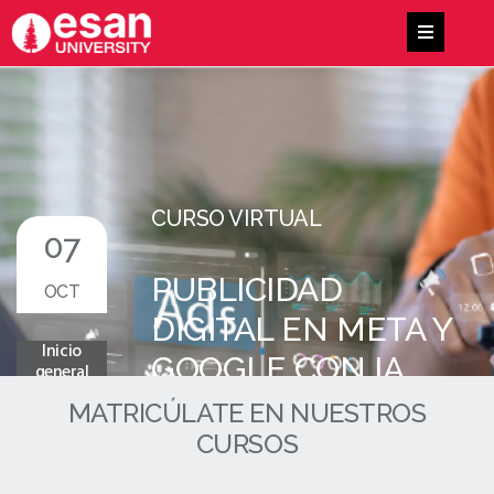
CURSO VIRTUAL
07
PUBLICIDAD
OCT
DIGITAL EN META Y
Inicio
GOOGLE CON IA
general
PARA
MATRICÚLATE EN NUESTROS
CURSOS
ESTUDIANTES
EMPRENDEDORES