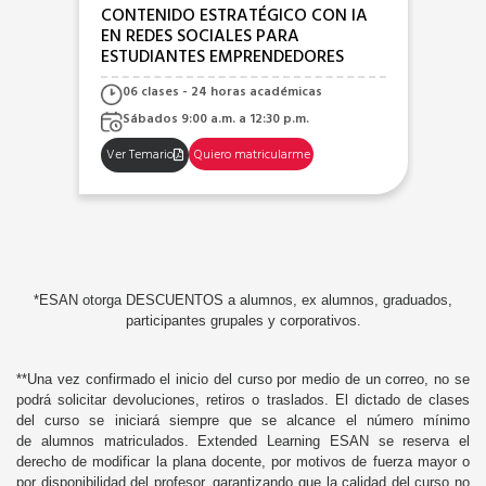
DO ESTRATÉGICO CON IA
PUBLICIDAD DIGITAL EN
S SOCIALES PARA
GOOGLE CON IA PARA E
NTES EMPRENDEDORES
EMPRENDEDORES
es - 24 horas académicas
06 clases - 24 horas acadé
 9:00 a.m. a 12:30 p.m.
Miércoles 7:00 p.m. a 10:30 
o
Quiero matricularme
Ver Temario
Quiero matricula
*ESAN otorga DESCUENTOS a alumnos, ex alumnos, graduados,
participantes grupales y corporativos.
**
Una vez confirmado el inicio del curso por medio de un correo, no se
podrá solicitar devoluciones, retiros o traslados.
El dictado de clases
del curso se iniciará siempre que se alcance el número mínimo
de alumnos matriculados. Extended Learning ESAN se reserva el
derecho de modificar la plana docente, por motivos de fuerza mayor o
por disponibilidad del profesor, garantizando que la calidad del curso no