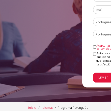
Acepto las
personale
Autorizo a
publicidad 
que brinda
satisfacción
Enviar
Inicio
Idiomas
/
Programa Portugués