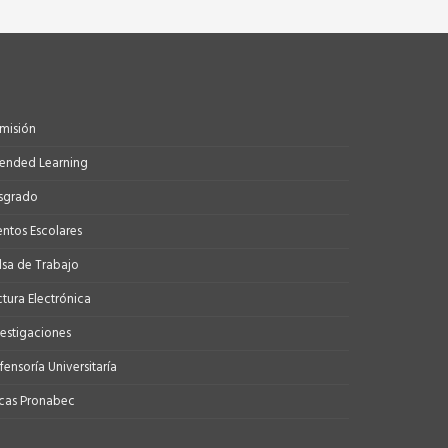
misión
tended Learning
sgrado
entos Escolares
lsa de Trabajo
ctura Electrónica
vestigaciones
ensoría Universitaría
cas Pronabec