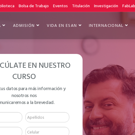
blioteca
Bolsa de Trabajo
Eventos
Titulación
Investigación
FabLa
A
ADMISIÓN
VIDA EN ESAN
INTERNACIONAL
CÚLATE EN NUESTRO
CURSO
tus datos para más información y
nosotros nos
 NIVEL A2 +
municaremos a la brevedad.