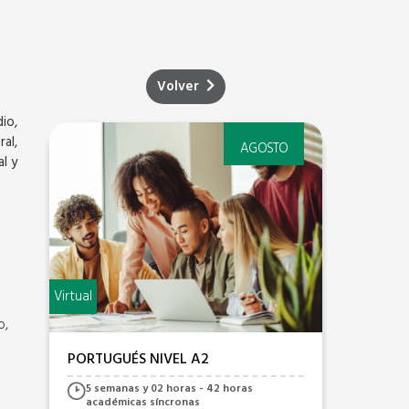
Volver
io,
al,
AGOSTO
l y
Virtual
Virtual
o,
PORTUGUÉS NIVEL A2
PORTU
5 semanas y 02 horas - 42 horas
7 s
académicas síncronas
sínc