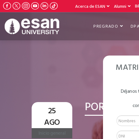
Bi
Acerca de ESAN
Alumni
PREGRADO
DP
MATRI
Déjanos 
PORTUGUÉS
co
25
AGO
Inicio general