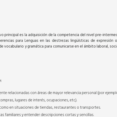
vo principal es la adquisición de la competencia del nivel pre-intermed
ncias para Lenguas en las destrezas lingüísticas de expresión or
SEPTIEMBRE
e vocabulario y gramática para comunicarse en el ámbito laboral, socia
e:
Virtual
nte relacionadas con áreas de mayor relevancia personal (por ejempl
compras, lugares de interés, ocupaciones, etc.).
PORTUGUÉS NIVEL A1
 como en situaciones de tiendas, restaurantes o transportes.
7 semanas de 42 horas académicas
 familiares y entender descripciones cortas y sencillas.
síncronas