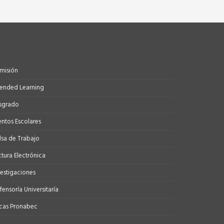
misión
tended Learning
sgrado
entos Escolares
lsa de Trabajo
ctura Electrónica
vestigaciones
ensoría Universitaría
cas Pronabec