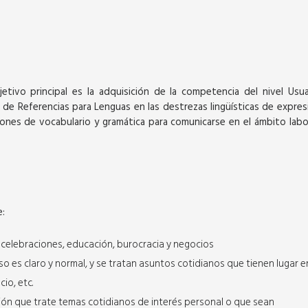
etivo principal es la adquisición de la competencia del nivel Usua
de Referencias para Lenguas en las destrezas lingüísticas de expres
SEPTIEMBRE
iones de vocabulario y gramática para comunicarse en el ámbito labor
e:
Virtual
a celebraciones, educación, burocracia y negocios
o es claro y normal, y se tratan asuntos cotidianos que tienen lugar e
PORTUGUÉS NIVEL A1
io, etc.
7 semanas de 42 horas académicas
ón que trate temas cotidianos de interés personal o que sean
síncronas