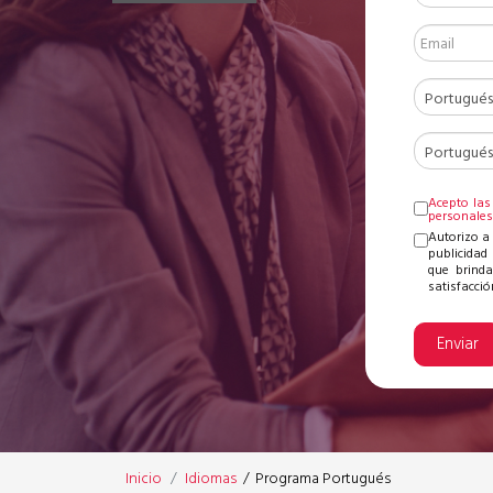
Acepto las
personale
Autorizo a
publicidad 
que brinda
satisfacción
Enviar
Inicio
Idiomas
/
Programa Portugués