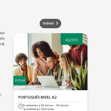
Volver
rio
ión
AGOSTO
al,
Virtual
Virtual
n
PORTUGUÉS NIVEL A2
PORTU
5 semanas y 02 horas - 42 horas
7 s
académicas síncronas
sínc