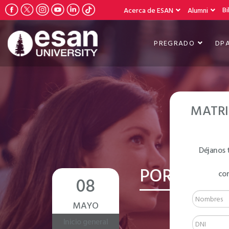
Bi
Acerca de ESAN
Alumni
PREGRADO
DP
MATRI
Déjanos 
PORTUGUÉS
co
08
MAYO
Inicio general