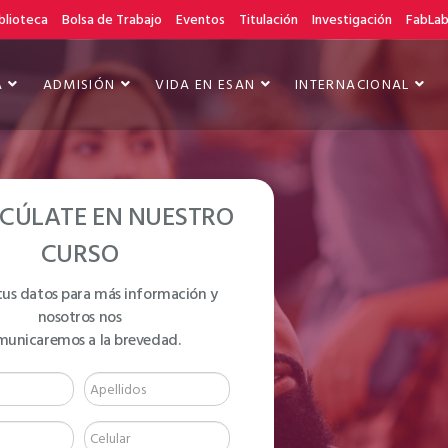
blioteca
Bolsa de Trabajo
Eventos
Titulación
Investigación
FabLa
A
ADMISIÓN
VIDA EN ESAN
INTERNACIONAL
CÚLATE EN NUESTRO
CURSO
tus datos para más información y
nosotros nos
 NIVEL B1
municaremos a la brevedad.