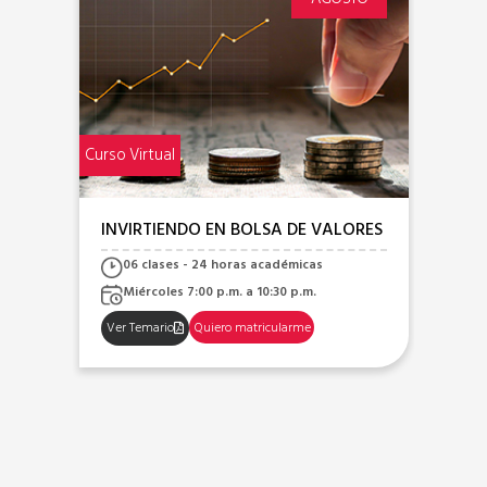
Curso Virtual
Curso
OS
INVIRTIENDO EN BOLSA DE VALORES
PR
CE
06 clases - 24 horas académicas
CA
Miércoles 7:00 p.m. a 10:30 p.m.
Ver Temario
Quiero matricularme
Ve