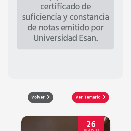
certificado de
suficiencia y constancia
de notas emitido por
Universidad Esan.
Volver
Ver Temario
26
O
AGOSTO