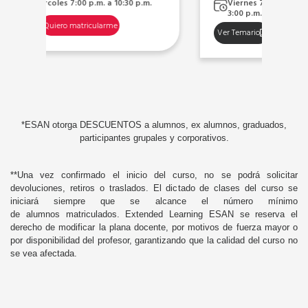
.
Viernes 7:00 p.m. a 10:30 p.m. y Sábados
3:00 p.m. a 6:30 p.m.
Ve
Ver Temario
Quiero matricularme
*ESAN otorga DESCUENTOS a alumnos, ex alumnos, graduados,
participantes grupales y corporativos.
**Una vez confirmado el inicio del curso, no se podrá solicitar
devoluciones, retiros o traslados. El dictado de clases del curso se
iniciará siempre que se alcance el número mínimo
de alumnos matriculados. Extended Learning ESAN se reserva el
derecho de modificar la plana docente, por motivos de fuerza mayor o
por disponibilidad del profesor, garantizando que la calidad del curso no
se vea afectada.