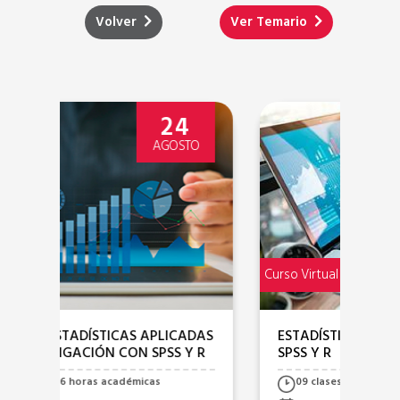
Volver
Ver Temario
21
O
AGOSTO
Curso Virtual
Curso
DAS
ESTADÍSTICA MULTIVARIADA CON
EX
 R
SPSS Y R
BI
09 clases - 36 horas académicas