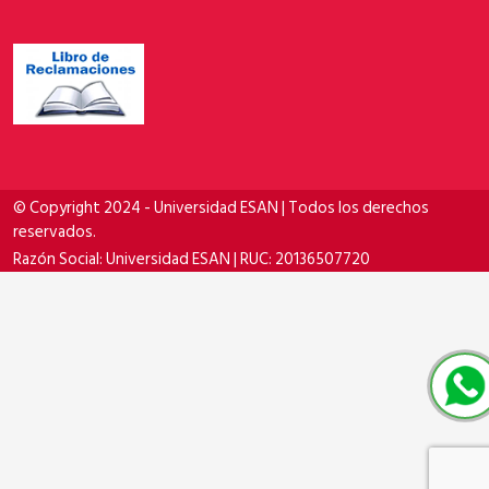
© Copyright 2024 - Universidad ESAN | Todos los derechos
reservados.
Razón Social: Universidad ESAN | RUC: 20136507720