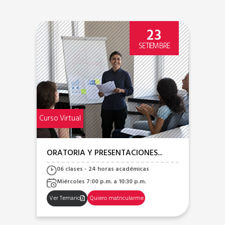
23
O
SETIEMBRE
Curso Virtual
Curso
ORATORIA Y PRESENTACIONES...
RE
06 clases - 24 horas académicas
Miércoles 7:00 p.m. a 10:30 p.m.
Ver Temario
Quiero matricularme
Ve