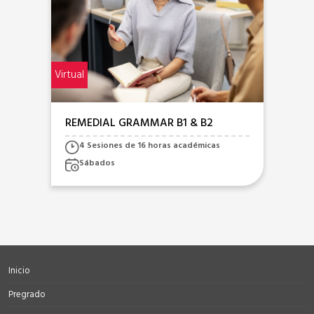
Virtual
Virtua
REMEDIAL GRAMMAR B1 & B2
LI
4 Sesiones de 16 horas académicas
Sábados
Inicio
Pregrado